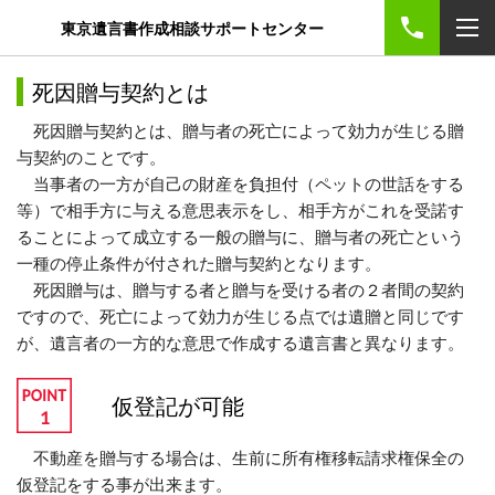
東京遺言書作成相談サポートセンター
死因贈与契約とは
死因贈与契約とは、贈与者の死亡によって効力が生じる贈
与契約のことです。
当事者の一方が自己の財産を負担付（ペットの世話をする
等）で相手方に与える意思表示をし、相手方がこれを受諾す
ることによって成立する一般の贈与に、贈与者の死亡という
一種の停止条件が付された贈与契約となります。
死因贈与は、贈与する者と贈与を受ける者の２者間の契約
ですので、死亡によって効力が生じる点では遺贈と同じです
が、遺言者の一方的な意思で作成する遺言書と異なります。
仮登記が可能
不動産を贈与する場合は、生前に所有権移転請求権保全の
仮登記をする事が出来ます。