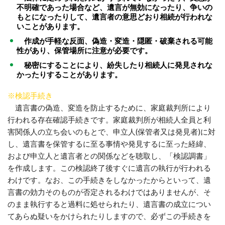
不明確であった場合など、遺言が無効になったり、争いの
もとになったりして、遺言者の意思どおり相続が行われな
いことがあります。
作成が手軽な反面、偽造・変造・隠匿・破棄される可能
性があり、保管場所に注意が必要です。
秘密にすることにより、紛失したり相続人に発見されな
かったりすることがあります。
※検認手続き
遺言書の偽造、変造を防止するために、家庭裁判所により
行われる存在確認手続きです。家庭裁判所が相続人全員と利
害関係人の立ち会いのもとで、申立人(保管者又は発見者)に対
し、遺言書を保管するに至る事情や発見するに至った経緯、
および申立人と遺言者との関係などを聴取し、「検認調書」
を作成します。この検認終了後すぐに遺言の執行が行われる
わけです。なお、この手続きをしなかったからといって、遺
言書の効力そのものが否定されるわけではありませんが、そ
のまま執行すると過料に処せられたり、遺言書の成立につい
てあらぬ疑いをかけられたりしますので、必ずこの手続きを